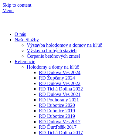
Skip to content
Menu
O nás
Naše Služby
Výstavba holodomov a domov na kľúč
Výstavba hrubých stavieb
Čerpanie betónových zmesí
Referencie
Holodomy a domy na kľúč
RD Dulova Ves 2024
RD Župčany 2024
RD Dulova Ves 2022
RD Tichá Dolina 2022
RD Dulova Ves 2021
RD Podhorany 2021
RD Ľubotice 2020
RD Ľubotice 2019
RD Ľubotice 2019
RD Dulova Ves 2017
RD Ďurďošík 2017
RD Tichá Dolina 2017