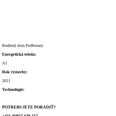
Rodinný dom Podhorany
Energetická trieda:
A1
Rok výstavby:
2021
Technológie:
POTREBUJETE PORADIŤ?
+421-(0)917-639-317