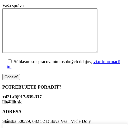
Vaša správa
Súhlasím so spracovaním osobných údajov,
viac informácií
tu.
POTREBUJETE PORADIŤ?
+421-(0)917-639-317
llb@llb.sk
ADRESA
Slánska 500/29, 082 52 Dulova Ves - Vlčie Doly
IČO: 47108843