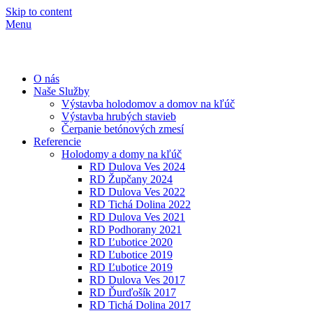
Skip to content
Menu
O nás
Naše Služby
Výstavba holodomov a domov na kľúč
Výstavba hrubých stavieb
Čerpanie betónových zmesí
Referencie
Holodomy a domy na kľúč
RD Dulova Ves 2024
RD Župčany 2024
RD Dulova Ves 2022
RD Tichá Dolina 2022
RD Dulova Ves 2021
RD Podhorany 2021
RD Ľubotice 2020
RD Ľubotice 2019
RD Ľubotice 2019
RD Dulova Ves 2017
RD Ďurďošík 2017
RD Tichá Dolina 2017